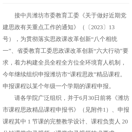
接中共潍坊市委教育工委《关于做好近期党
建思政有关重点工作的通知》（〔
2023
〕
13
号），为
贯彻落实思政课改革创新
“
八个相统
一
”
、省委教育工委思政课改革创新
“
六大行动
”
要
求，着力构建全员全程全方位全环境育人机制，
今年继续组织申报潍坊市
“
课程思政
”
精品课程。
申报课程以某个年级一个学期的课程申报。
请各学院广泛组织，并于
6
月
30
日前将《潍坊
市课程思政精品课程申报书》
（见附件
1
）、申报
课程其中
1
节课的完整教学设计、课程负责人
20