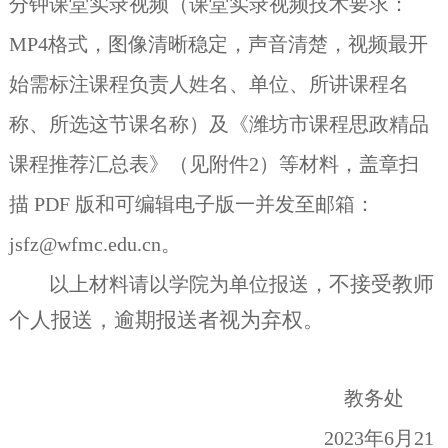
分钟课堂实录视频（课堂实录视频技术要求：
MP4
格式，图像清晰稳定，声音清楚，视频最开
始需标注课程负责人姓名、单位、所讲课程名
称、所选这节课名称）及
《潍坊市课程思政精品
课程推荐汇总表》
（见附件
2
）等材料，盖章扫
描
PDF
版和可编辑电子版一并
发至邮箱：
jsfz@wfmc.edu.cn
。
不接受教师
以上材料请以学院为单位报送，
个人报送，逾期报送者视为弃权。
教务处
2023年6月21